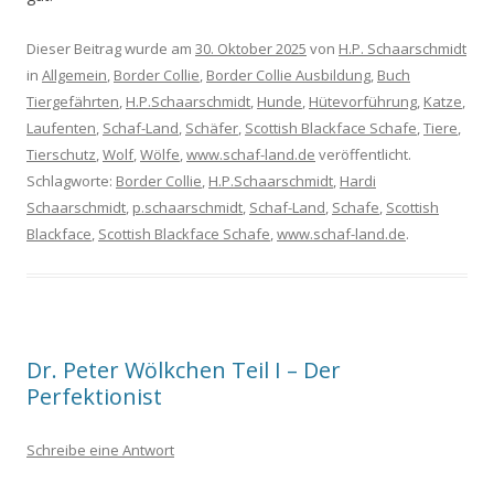
Dieser Beitrag wurde am
30. Oktober 2025
von
H.P. Schaarschmidt
in
Allgemein
,
Border Collie
,
Border Collie Ausbildung
,
Buch
Tiergefährten
,
H.P.Schaarschmidt
,
Hunde
,
Hütevorführung
,
Katze
,
Laufenten
,
Schaf-Land
,
Schäfer
,
Scottish Blackface Schafe
,
Tiere
,
Tierschutz
,
Wolf
,
Wölfe
,
www.schaf-land.de
veröffentlicht.
Schlagworte:
Border Collie
,
H.P.Schaarschmidt
,
Hardi
Schaarschmidt
,
p.schaarschmidt
,
Schaf-Land
,
Schafe
,
Scottish
Blackface
,
Scottish Blackface Schafe
,
www.schaf-land.de
.
Dr. Peter Wölkchen Teil I – Der
Perfektionist
Schreibe eine Antwort