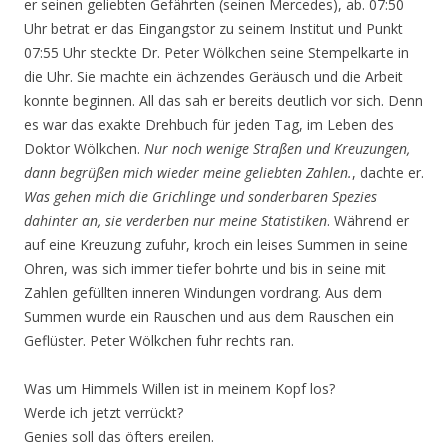
er seinen geliebten Gefährten (seinen Mercedes), ab. 07:50
Uhr betrat er das Eingangstor zu seinem Institut und Punkt
07:55 Uhr steckte Dr. Peter Wölkchen seine Stempelkarte in
die Uhr. Sie machte ein ächzendes Geräusch und die Arbeit
konnte beginnen. All das sah er bereits deutlich vor sich. Denn
es war das exakte Drehbuch für jeden Tag, im Leben des
Doktor Wölkchen.
Nur noch wenige Straßen und Kreuzungen,
dann begrüßen mich wieder meine geliebten Zahlen.
, dachte er.
Was gehen mich die Grichlinge und sonderbaren Spezies
dahinter an, sie verderben nur meine Statistiken
. Während er
auf eine Kreuzung zufuhr, kroch ein leises Summen in seine
Ohren, was sich immer tiefer bohrte und bis in seine mit
Zahlen gefüllten inneren Windungen vordrang. Aus dem
Summen wurde ein Rauschen und aus dem Rauschen ein
Geflüster. Peter Wölkchen fuhr rechts ran.
Was um Himmels Willen ist in meinem Kopf los?
Werde ich jetzt verrückt?
Genies soll das öfters ereilen.