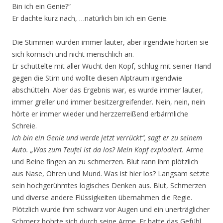
Bin ich ein Genie?“
Er dachte kurz nach, …natürlich bin ich ein Genie.
Die Stimmen wurden immer lauter, aber irgendwie hörten sie
sich komisch und nicht menschlich an.
Er schüttelte mit aller Wucht den Kopf, schlug mit seiner Hand
gegen die Stirn und wollte diesen Alptraum irgendwie
abschütteln. Aber das Ergebnis war, es wurde immer lauter,
immer greller und immer besitzergreifender. Nein, nein, nein
hörte er immer wieder und herzzerreißend erbärmliche
Schreie.
Ich bin ein Genie und werde jetzt verrückt“, sagt er zu seinem
Auto. „Was zum Teufel ist da los? Mein Kopf explodiert.
Arme
und Beine fingen an zu schmerzen. Blut rann ihm plötzlich
aus Nase, Ohren und Mund. Was ist hier los? Langsam setzte
sein hochgerühmtes logisches Denken aus. Blut, Schmerzen
und diverse andere Flüssigkeiten übernahmen die Regie.
Plötzlich wurde ihm schwarz vor Augen und ein unerträglicher
Schmerz bohrte sich durch seine Arme. Er hatte das Gefühl,