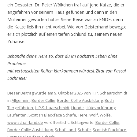
ein Desaster. Dr. Peter Wölkchen traf auf jene Katze, die er
angefahren vor seinem Haus gefunden und dann in den
Mülleimer geworfen hatte. Seine Reise war zu ENDE, denn
die Katze ließ ihn nicht vorbei. Wie von Geisterhand bewegte
er sich plötzlich auf einen tiefen Schlund zu, seinem neuen
Zuhause.
Behandle deine Tiere so, dass du im nächsten Leben ohne
Probleme
mit vertauschten Rollen klarkommen würdest.Zitat von Pascal
Lachmeier
Dieser Beitrag wurde am
9. Oktober 2025
von
H.P. Schaarschmidt
in
Allgemein
,
Border Collie
,
Border Collie Ausbildung
,
Buch
Tiergefährten
,
H.P.Schaarschmidt
,
Hunde
,
Hütevorführung
,
Laufenten
,
Scottish Blackface Schafe
,
Tiere
,
Wolf
,
Wölfe
,
www.schaf-land.de
veröffentlicht. Schlagworte:
Border Collie
,
Border Collie Ausbildung
,
Schaf-Land
,
Schafe
,
Scottish Blackface
,