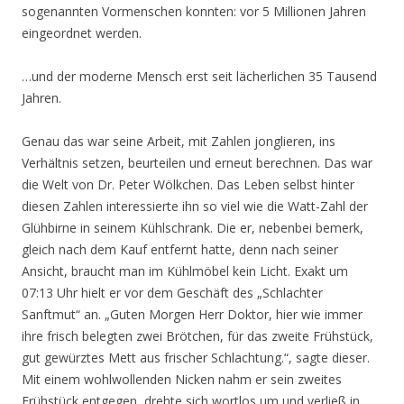
sogenannten Vormenschen konnten: vor 5 Millionen Jahren
eingeordnet werden.
…und der moderne Mensch erst seit lächerlichen 35 Tausend
Jahren.
Genau das war seine Arbeit, mit Zahlen jonglieren, ins
Verhältnis setzen, beurteilen und erneut berechnen. Das war
die Welt von Dr. Peter Wölkchen. Das Leben selbst hinter
diesen Zahlen interessierte ihn so viel wie die Watt-Zahl der
Glühbirne in seinem Kühlschrank. Die er, nebenbei bemerk,
gleich nach dem Kauf entfernt hatte, denn nach seiner
Ansicht, braucht man im Kühlmöbel kein Licht. Exakt um
07:13 Uhr hielt er vor dem Geschäft des „Schlachter
Sanftmut“ an. „Guten Morgen Herr Doktor, hier wie immer
ihre frisch belegten zwei Brötchen, für das zweite Frühstück,
gut gewürztes Mett aus frischer Schlachtung.“, sagte dieser.
Mit einem wohlwollenden Nicken nahm er sein zweites
Frühstück entgegen, drehte sich wortlos um und verließ in