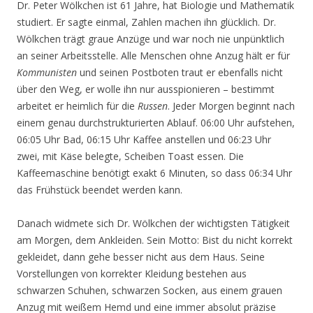
Dr. Peter Wölkchen ist 61 Jahre, hat Biologie und Mathematik
studiert. Er sagte einmal, Zahlen machen ihn glücklich. Dr.
Wölkchen trägt graue Anzüge und war noch nie unpünktlich
an seiner Arbeitsstelle. Alle Menschen ohne Anzug hält er für
Kommunisten
und seinen Postboten traut er ebenfalls nicht
über den Weg, er wolle ihn nur ausspionieren – bestimmt
arbeitet er heimlich für die
Russen
. Jeder Morgen beginnt nach
einem genau durchstrukturierten Ablauf. 06:00 Uhr aufstehen,
06:05 Uhr Bad, 06:15 Uhr Kaffee anstellen und 06:23 Uhr
zwei, mit Käse belegte, Scheiben Toast essen. Die
Kaffeemaschine benötigt exakt 6 Minuten, so dass 06:34 Uhr
das Frühstück beendet werden kann.
Danach widmete sich Dr. Wölkchen der wichtigsten Tätigkeit
am Morgen, dem Ankleiden. Sein Motto: Bist du nicht korrekt
gekleidet, dann gehe besser nicht aus dem Haus. Seine
Vorstellungen von korrekter Kleidung bestehen aus
schwarzen Schuhen, schwarzen Socken, aus einem grauen
Anzug mit weißem Hemd und eine immer absolut präzise