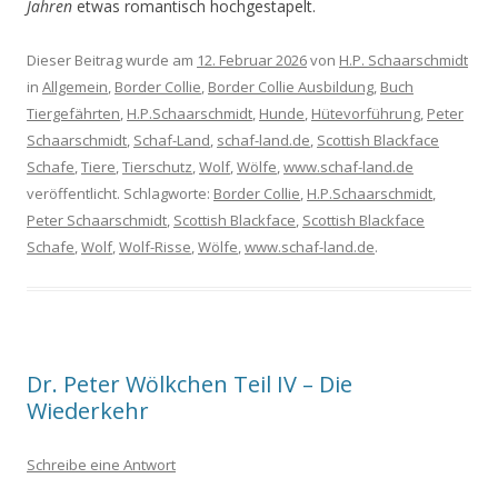
Jahren
etwas romantisch hochgestapelt.
Dieser Beitrag wurde am
12. Februar 2026
von
H.P. Schaarschmidt
in
Allgemein
,
Border Collie
,
Border Collie Ausbildung
,
Buch
Tiergefährten
,
H.P.Schaarschmidt
,
Hunde
,
Hütevorführung
,
Peter
Schaarschmidt
,
Schaf-Land
,
schaf-land.de
,
Scottish Blackface
Schafe
,
Tiere
,
Tierschutz
,
Wolf
,
Wölfe
,
www.schaf-land.de
veröffentlicht. Schlagworte:
Border Collie
,
H.P.Schaarschmidt
,
Peter Schaarschmidt
,
Scottish Blackface
,
Scottish Blackface
Schafe
,
Wolf
,
Wolf-Risse
,
Wölfe
,
www.schaf-land.de
.
Dr. Peter Wölkchen Teil IV – Die
Wiederkehr
Schreibe eine Antwort