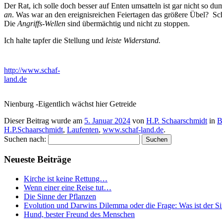
Der Rat, ich solle doch besser auf Enten umsatteln ist gar nicht so
an
. Was war an den ereignisreichen Feiertagen das größere Übel? 
Die
Angriffs-Wellen
sind übermächtig und nicht zu stoppen.
Ich halte tapfer die Stellung und
leiste Widerstand.
http://www.schaf-
land.de
Nienburg -Eigentlich wächst hier Getreide
Dieser Beitrag wurde am
5. Januar 2024
von
H.P. Schaarschmidt
in
B
H.P.Schaarschmidt
,
Laufenten
,
www.schaf-land.de
.
Suchen nach:
Neueste Beiträge
Kirche ist keine Rettung…
Wenn einer eine Reise tut…
Die Sinne der Pflanzen
Evolution und Darwins Dilemma oder die Frage: Was ist der S
Hund, bester Freund des Menschen