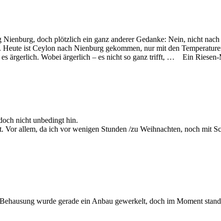
 Nienburg, doch plötzlich ein ganz anderer Gedanke: Nein, nicht nach 
ute ist Ceylon nach Nienburg gekommen, nur mit den Temperaturen hab
d es ärgerlich. Wobei ärgerlich – es nicht so ganz trifft, … Ein Ries
och nicht unbedingt hin.
t. Vor allem, da ich vor wenigen Stunden /zu Weihnachten, noch mit S
 Behausung wurde gerade ein Anbau gewerkelt, doch im Moment stand a