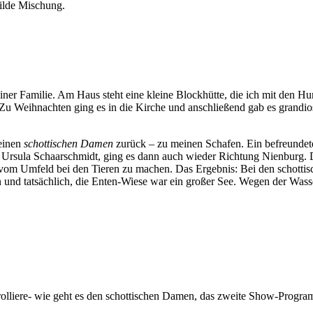
ilde Mischung.
ner Familie. Am Haus steht eine kleine Blockhütte, die ich mit den H
. Zu Weihnachten ging es in die Kirche und anschließend gab es grandi
meinen
schottischen Damen
zurück – zu meinen Schafen. Ein befreunde
 Ursula Schaarschmidt, ging es dann auch wieder Richtung Nienburg. Di
 vom Umfeld bei den Tieren zu machen. Das Ergebnis: Bei den schottis
n und tatsächlich, die Enten-Wiese war ein großer See. Wegen der Was
trolliere- wie geht es den schottischen Damen, das zweite Show-Progr