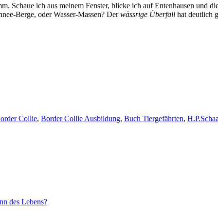
 dumm. Schaue ich aus meinem Fenster, blicke ich auf Entenhausen und 
Schnee-Berge, oder Wasser-Massen? Der
wässrige Überfall
hat deutlich 
order Collie
,
Border Collie Ausbildung
,
Buch Tiergefährten
,
H.P.Schaa
inn des Lebens?