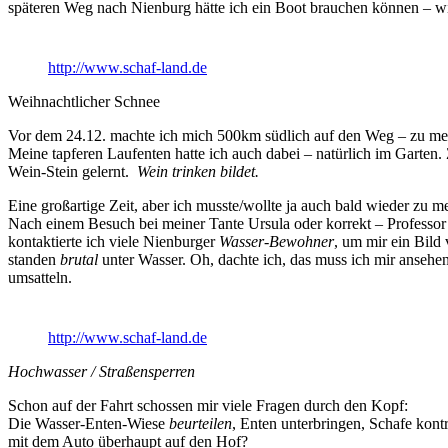
späteren Weg nach Nienburg hätte ich ein Boot brauchen können – w
http://www.schaf-land.de
Weihnachtlicher Schnee
Vor dem 24.12. machte ich mich 500km südlich auf den Weg – zu mei
Meine tapferen Laufenten hatte ich auch dabei – natürlich im Garten
Wein-Stein gelernt.
Wein trinken bildet.
Eine großartige Zeit, aber ich musste/wollte ja auch bald wieder zu 
Nach einem Besuch bei meiner Tante Ursula oder korrekt – Professor
kontaktierte ich viele Nienburger
Wasser-Bewohner
, um mir ein Bild
standen
brutal
unter Wasser. Oh, dachte ich, das muss ich mir ansehe
umsatteln.
http://www.schaf-land.de
Hochwasser / Straßensperren
Schon auf der Fahrt schossen mir viele Fragen durch den Kopf:
Die Wasser-Enten-Wiese
beurteilen
, Enten unterbringen, Schafe kon
mit dem Auto überhaupt auf den Hof?