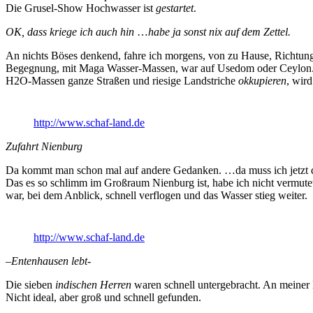
Die Grusel-Show Hochwasser ist
gestartet
.
OK, dass kriege ich auch hin
…
habe ja sonst nix auf dem Zettel.
An nichts Böses denkend, fahre ich morgens, von zu Hause, Richtung
Begegnung, mit Maga Wasser-Massen, war auf Usedom oder Ceylon. He
H2O-Massen ganze Straßen und riesige Landstriche
okkupieren
, wir
http://www.schaf-land.de
Zufahrt Nienburg
Da kommt man schon mal auf andere Gedanken. …da muss ich jetzt d
Das es so schlimm im Großraum Nienburg ist, habe ich nicht vermute
war, bei dem Anblick, schnell verflogen und das Wasser stieg weiter.
http://www.schaf-land.de
–
Entenhausen
lebt-
Die sieben
indischen Herren
waren schnell untergebracht. An meiner
Nicht ideal, aber groß und schnell gefunden.