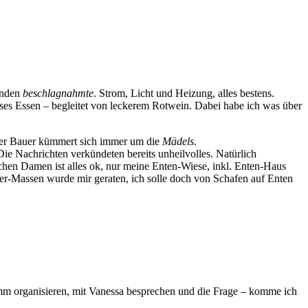
unden
beschlagnahmte
. Strom, Licht und Heizung, alles bestens.
oses Essen – begleitet von leckerem Rotwein. Dabei habe ich was über
ter Bauer kümmert sich immer um die
Mädels
.
e Nachrichten verkündeten bereits unheilvolles. Natürlich
chen Damen ist alles ok, nur meine Enten-Wiese, inkl. Enten-Haus
ser-Massen wurde mir geraten, ich solle doch von Schafen auf Enten
amm organisieren, mit Vanessa besprechen und die Frage – komme ich