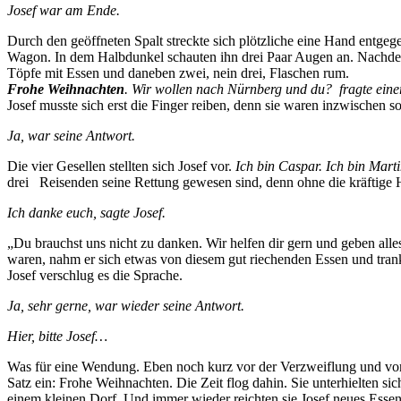
Josef war am Ende.
Durch den geöffneten Spalt streckte sich plötzliche eine Hand entgegen
Wagon. In dem Halbdunkel schauten ihn drei Paar Augen an. Nachdem 
Töpfe mit Essen und daneben zwei, nein drei, Flaschen rum.
Frohe Weihnachten
.
Wir wollen nach Nürnberg und du? fragte eine
Josef musste sich erst die Finger reiben, denn sie waren inzwischen 
Ja, war seine Antwort.
Die vier Gesellen stellten sich Josef vor.
Ich bin Caspar. Ich bin Mart
drei Reisenden seine Rettung gewesen sind, denn ohne die kräftige 
Ich danke euch, sagte Josef.
„Du brauchst uns nicht zu danken. Wir helfen dir gern und geben all
waren, nahm er sich etwas von diesem gut riechenden Essen und tran
Josef verschlug es die Sprache.
Ja, sehr gerne, war wieder seine Antwort.
Hier, bitte Josef…
Was für eine Wendung. Eben noch kurz vor der Verzweiflung und vo
Satz ein: Frohe Weihnachten. Die Zeit flog dahin. Sie unterhielten s
einem kleinen Dorf. Und immer wieder reichten sie Josef neues Esse