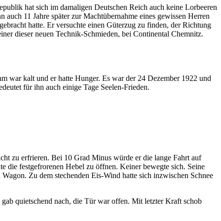
epublik hat sich im damaligen Deutschen Reich auch keine Lorbeeren
nn auch 11 Jahre später zur Machtübernahme eines gewissen Herren
ebracht hatte. Er versuchte einen Güterzug zu finden, der Richtung
 einer dieser neuen Technik-Schmieden, bei Continental Chemnitz.
 Ihm war kalt und er hatte Hunger. Es war der 24 Dezember 1922 und
bedeutet für ihn auch einige Tage Seelen-Frieden.
ht zu erfrieren. Bei 10 Grad Minus würde er die lange Fahrt auf
e die festgefrorenen Hebel zu öffnen. Keiner bewegte sich. Seine
 zu Wagon. Zu dem stechenden Eis-Wind hatte sich inzwischen Schnee
ab quietschend nach, die Tür war offen. Mit letzter Kraft schob