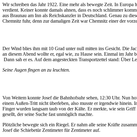
Wir schreiben das Jahr 1922. Eine mehr als bewegte Zeit. In Europ
verdient. Keiner konnte damals ahnen, dass es noch schlimmer komm
aus Braunau am Inn als Reichskanzler in Deutschland. Genau zu diese
Chemnitz fuhr, denn zur damaligen Zeit war Chemnitz einer der vorzei
Der Wind blies ihm mit 10 Grad unter null mitten ins Gesicht. Die J
an diesem Abend wollte er, egal wie, zu Hause sein. Einmal im Jahr be
Dann sah er es. Auf dem angesteckten Transportzettel stand: Über L
Seine Augen fingen an zu leuchten.
Von Weitem konnte Josef die Bahnhofsuhr sehen, 12:30 Uhr. Nun hofft
einem Außen-Tritt nicht überleben, also musste er irgendwie hinein.
Finger wurden langsam taub von der Kälte. Er merkte, wie sein Grif
gesellt, der seine Suche fast unmöglich machte.
Plötzliche bewegte sich ein Riegel. Er nahm alle seine Kräfte zusam
Josef die Schiebetür Zentimeter für Zentimeter auf.