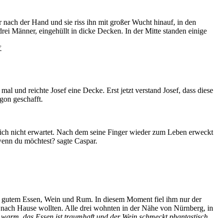
er nach der Hand und sie riss ihn mit großer Wucht hinauf, in den
i Männer, eingehüllt in dicke Decken. In der Mitte standen einige
.
 mal und reichte Josef eine Decke. Erst jetzt verstand Josef, dass diese
agon geschafft.
klich nicht erwartet. Nach dem seine Finger wieder zum Leben erweckt
wenn du möchtest? sagte Caspar.
t gutem Essen, Wein und Rum. In diesem Moment fiel ihm nur der
ie nach Hause wollten. Alle drei wohnten in der Nähe von Nürnberg, in
t warm, das Essen ist traumhaft und der Wein schmeckt phantastisch.