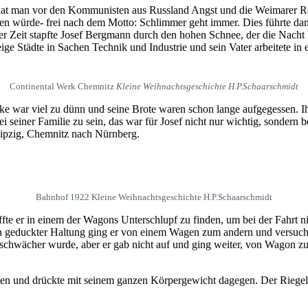
a hat man vor den Kommunisten aus Russland Angst und die Weimarer R
en würde- frei nach dem Motto: Schlimmer geht immer. Dies führte da
r Zeit stapfte Josef Bergmann durch den hohen Schnee, der die Nacht g
ge Städte in Sachen Technik und Industrie und sein Vater arbeitete in
Continental Werk Chemnitz
Kleine Weihnachtsgeschichte H.P.Schaarschmidt
acke war viel zu dünn und seine Brote waren schon lange aufgegessen.
i seiner Familie zu sein, das war für Josef nicht nur wichtig, sondern 
eipzig, Chemnitz nach Nürnberg.
Bahnhof 1922 Kleine Weihnachtsgeschichte H.P.Schaarschmidt
e er in einem der Wagons Unterschlupf zu finden, um bei der Fahrt nic
 In geduckter Haltung ging er von einem Wagen zum andern und versucht
f schwächer wurde, aber er gab nicht auf und ging weiter, von Wagon
men und drückte mit seinem ganzen Körpergewicht dagegen. Der Riegel g