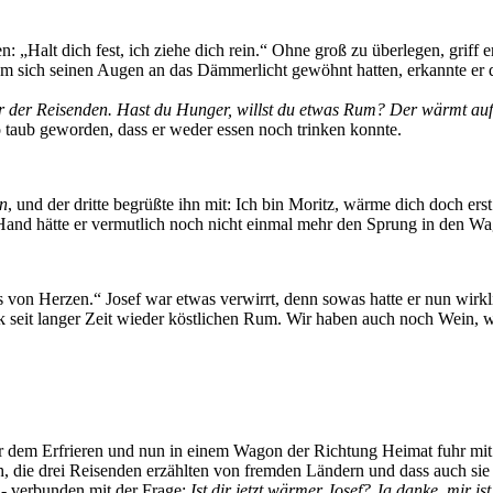
: „Halt dich fest, ich ziehe dich rein.“ Ohne groß zu überlegen, griff 
sich seinen Augen an das Dämmerlicht gewöhnt hatten, erkannte er dre
r der Reisenden. Hast du Hunger, willst du etwas Rum? Der wärmt auf
so taub geworden, dass er weder essen noch trinken konnte.
in
, und der dritte begrüßte ihn mit: Ich bin Moritz, wärme dich doch erst
Hand hätte er vermutlich noch nicht einmal mehr den Sprung in den W
es von Herzen.“ Josef war etwas verwirrt, denn sowas hatte er nun wir
k seit langer Zeit wieder köstlichen Rum. Wir haben auch noch Wein, 
r dem Erfrieren und nun in einem Wagon der Richtung Heimat fuhr mi
ich, die drei Reisenden erzählten von fremden Ländern und dass auch s
n- verbunden mit der Frage:
Ist dir jetzt wärmer Josef?
Ja danke, mir is