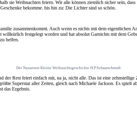
alb sie Weihnachten feiern. Wir alle können ziemlich sicher sein, da
 Geschenke bekomme. bis hin zu: Die Lichter sind so schön.
ilie zusammenkommt. Auch wenn es nichts mit dem eigentlichen Anlass 
eit willkürlich festgelegt worden und hat absolut Garnichts mit dem Geb
zu helfen.
Der Nazarener Kleine Weihnachtsgeschichte H.P.Schaarschmidt
er Rest feiert einfach mit, na ja, nicht alle. Das ist eine zehnstelli
rößte Superstar aller Zeiten, gleich nach Michaele Jackson. Es spielt 
st das Ergebnis.