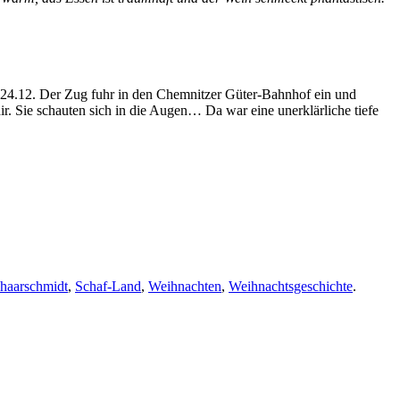
 am 24.12. Der Zug fuhr in den Chemnitzer Güter-Bahnhof ein und
r. Sie schauten sich in die Augen… Da war eine unerklärliche tiefe
haarschmidt
,
Schaf-Land
,
Weihnachten
,
Weihnachtsgeschichte
.