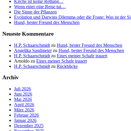
Kirche ist keine Rettung…
Wenn einer eine Reise tut…
Die Sinne der Pflanzen
Evolution und Darwins Dilemma oder die Frage: Was ist der S
Hund, bester Freund des Menschen
Neueste Kommentare
H.P. Schaarschmidt
zu
Hund, bester Freund des Menschen
Angelika Sandmeier
zu
Hund, bester Freund des Menschen
H.P. Schaarschmidt
zu
Eines meiner Schafe trauert
Arnoldo
zu
Eines meiner Schafe trauert
H.P. Schaarschmidt
zu
Rückblicke
Archiv
Juli 2026
Juni 2026
Mai 2026
April 2026
März 2026
Februar 2026
Januar 2026
Dezember 2025
November 2025