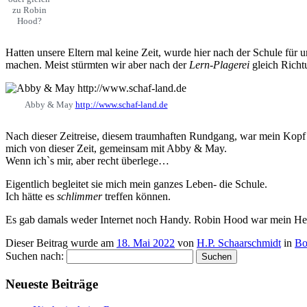
zu Robin
Hood?
Hatten unsere Eltern mal keine Zeit, wurde hier nach der Schule für 
machen. Meist stürmten wir aber nach der
Lern-Plagerei
gleich Richt
Abby & May
http://www.schaf-land.de
Nach dieser Zeitreise, diesem traumhaften Rundgang, war mein Kopf 
mich von dieser Zeit, gemeinsam mit Abby & May.
Wenn ich`s mir, aber recht überlege…
Eigentlich begleitet sie mich mein ganzes Leben- die Schule.
Ich hätte es
schlimmer
treffen können.
Es gab damals weder Internet noch Handy. Robin Hood war mein Held 
Dieser Beitrag wurde am
18. Mai 2022
von
H.P. Schaarschmidt
in
Bo
Suchen nach:
Neueste Beiträge