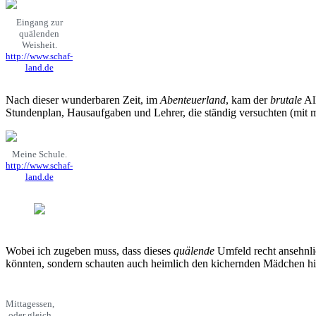
Eingang zur
quälenden
Weisheit.
http://www.schaf-
land.de
Nach dieser wunderbaren Zeit, im
Abenteuerland
, kam der
brutale
All
Stundenplan, Hausaufgaben und Lehrer, die ständig versuchten (mit m
Meine Schule.
http://www.schaf-
land.de
Wobei ich zugeben muss, dass dieses
quälende
Umfeld recht ansehnli
könnten, sondern schauten auch heimlich den kichernden Mädchen hi
Mittagessen,
oder gleich