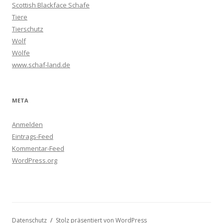
Scottish Blackface Schafe
Tiere
Tierschutz
Wolf
Wölfe
www.schaf-land.de
META
Anmelden
Eintrags-Feed
Kommentar-Feed
WordPress.org
Datenschutz
Stolz präsentiert von WordPress