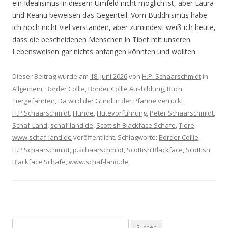
ein Idealismus in diesem Umfeld nicht möglich ist, aber Laura
und Keanu beweisen das Gegenteil. Vom Buddhismus habe
ich noch nicht viel verstanden, aber zumindest weiß ich heute,
dass die bescheidenen Menschen in Tibet mit unseren
Lebensweisen gar nichts anfangen könnten und wollten.
Dieser Beitrag wurde am
18. Juni 2026
von
H.P. Schaarschmidt
in
Allgemein
,
Border Collie
,
Border Collie Ausbildung
,
Buch
Tiergefährten
,
Da wird der Gund in der Pfanne verrückt
,
H.P.Schaarschmidt
,
Hunde
,
Hütevorführung
,
Peter Schaarschmidt
,
Schaf-Land
,
schaf-land.de
,
Scottish Blackface Schafe
,
Tiere
,
www.schaf-land.de
veröffentlicht. Schlagworte:
Border Collie
,
H.P.Schaarschmidt
,
p.schaarschmidt
,
Scottish Blackface
,
Scottish
Blackface Schafe
,
www.schaf-land.de
.
S