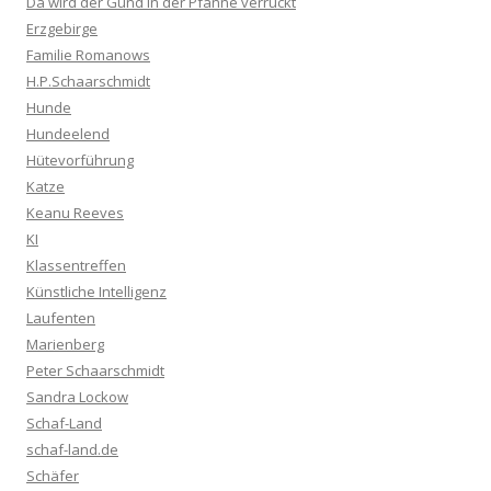
Da wird der Gund in der Pfanne verrückt
Erzgebirge
Familie Romanows
H.P.Schaarschmidt
Hunde
Hundeelend
Hütevorführung
Katze
Keanu Reeves
KI
Klassentreffen
Künstliche Intelligenz
Laufenten
Marienberg
Peter Schaarschmidt
Sandra Lockow
Schaf-Land
schaf-land.de
Schäfer