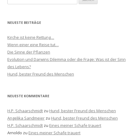
u
c
h
NEUESTE BEITRÄGE
e
n
Kirche ist keine Rettung…
n
Wenn einer eine Reise tut…
a
Die Sinne der Pflanzen
c
Evolution und Darwins Dilemma oder die Frage: Was ist der Sinn
h
des Lebens?
:
Hund, bester Freund des Menschen
NEUESTE KOMMENTARE
H.P. Schaarschmidt
zu
Hund, bester Freund des Menschen
Angelika Sandmeier
zu
Hund, bester Freund des Menschen
H.P. Schaarschmidt
zu
Eines meiner Schafe trauert
Arnoldo
zu
Eines meiner Schafe trauert