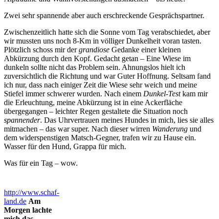
Zwei sehr spannende aber auch erschreckende Gesprächspartner.
Zwischenzeitlich hatte sich die Sonne vom Tag verabschiedet, aber
wir mussten uns noch 8-Km in völliger Dunkelheit voran tasten.
Plötzlich schoss mir der
grandiose
Gedanke einer kleinen
Abkürzung durch den Kopf. Gedacht getan – Eine Wiese im
dunkeln sollte nicht das Problem sein. Ahnungslos hielt ich
zuversichtlich die Richtung und war Guter Hoffnung. Seltsam fand
ich nur, dass nach einiger Zeit die Wiese sehr weich und meine
Stiefel immer schwerer wurden. Nach einem
Dunkel-Test
kam mir
die Erleuchtung, meine Abkürzung ist in eine Ackerfläche
übergegangen – leichter Regen gestaltete die Situation noch
spannender
. Das Uhrvertrauen meines Hundes in mich, lies sie alles
mitmachen – das war super. Nach dieser wirren
Wanderung
und
dem widerspenstigen Matsch-Gegner, trafen wir zu Hause ein.
Wasser für den Hund, Grappa für mich.
Was für ein Tag – wow.
http://www.schaf-
land.de
Am
Morgen lachte
mich das