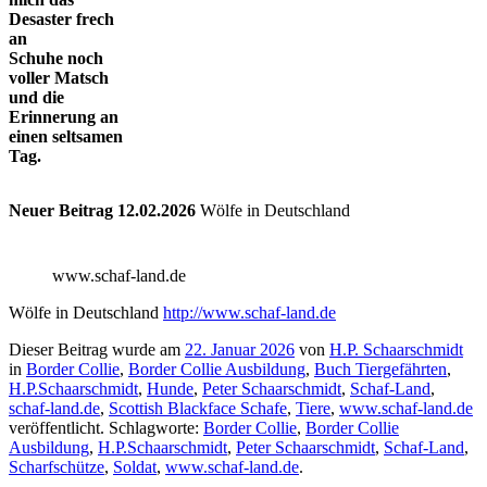
Desaster frech
an
Schuhe noch
voller Matsch
und die
Erinnerung an
einen seltsamen
Tag.
Neuer Beitrag 12.02.2026
Wölfe in Deutschland
www.schaf-land.de
Wölfe in Deutschland
http://www.schaf-land.de
Dieser Beitrag wurde am
22. Januar 2026
von
H.P. Schaarschmidt
in
Border Collie
,
Border Collie Ausbildung
,
Buch Tiergefährten
,
H.P.Schaarschmidt
,
Hunde
,
Peter Schaarschmidt
,
Schaf-Land
,
schaf-land.de
,
Scottish Blackface Schafe
,
Tiere
,
www.schaf-land.de
veröffentlicht. Schlagworte:
Border Collie
,
Border Collie
Ausbildung
,
H.P.Schaarschmidt
,
Peter Schaarschmidt
,
Schaf-Land
,
Scharfschütze
,
Soldat
,
www.schaf-land.de
.