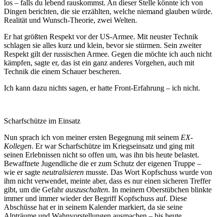
los – falls du lebend rauskommst. An dieser Stelle könnte ich von
Dingen berichten, die sie erzählten, welche niemand glauben würde.
Realität und Wunsch-Theorie, zwei Welten.
Er hat größten Respekt vor der US-Armee. Mit neuster Technik
schlagen sie alles kurz und klein, bevor sie stürmen. Sein zweiter
Respekt gilt der russischen Armee. Gegen die möchte ich auch nicht
kämpfen, sagte er, das ist ein ganz anderes Vorgehen, auch mit
Technik die einem Schauer bescheren.
Ich kann dazu nichts sagen, er hatte Front-Erfahrung – ich nicht.
Scharfschütze im Einsatz
Nun sprach ich von meiner ersten Begegnung mit seinem
EX-
Kollegen
. Er war Scharfschütze im Kriegseinsatz und ging mit
seinen Erlebnissen nicht so offen um, was ihn bis heute belastet.
Bewaffnete Jugendliche die er zum Schutz der eigenen Truppe –
wie er sagte
neutralisieren
musste. Das Wort Kopfschuss wurde von
ihm nicht verwendet, meinte aber, dass es nur einen sicheren Treffer
gibt, um die Gefahr
auszuschalten
. In meinem Oberstübchen blinkte
immer und immer wieder der Begriff Kopfschuss auf. Diese
Abschüsse hat er in seinem Kalender markiert, da sie seine
Alpträume und Wahnvorstellungen ausmachen – bis heute.