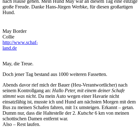
nach Hause gehen. Mein Hund May war an diesem Tag eine einzige
große Freude. Danke Hans-Jürgen Werbke, für diesen großartigen
Hund.
May Border
Collie
http://www.schaf-
land.de
May, die Treue.
Doch jener Tag bestand aus 1000 weiteren Fassetten.
Abends davor rief mich der Bauer (Heu-Verantwortlicher) nach
seinem Kontrollgang an:
Hallo Peter, mit einem deiner Schafe
stimmt was nicht
. Da mein Auto wegen einer Havarie nicht
einsatzfähig ist, musste ich und Hund am nächsten Morgen mit dem
Bus zu meinen Schafen fahren, mit 1x umsteigen. Erkannt – getan.
Dumm nur, dass die Haltestelle der 2.
Kutsche
6 km von meinen
schottischen Damen entfernt war.
Also – Rest laufen.