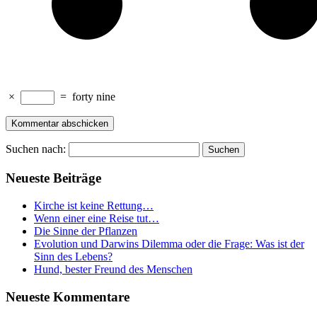
×
=
forty nine
Suchen nach:
Neueste Beiträge
Kirche ist keine Rettung…
Wenn einer eine Reise tut…
Die Sinne der Pflanzen
Evolution und Darwins Dilemma oder die Frage: Was ist der
Sinn des Lebens?
Hund, bester Freund des Menschen
Neueste Kommentare