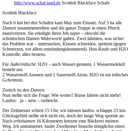
http://www.schaf-land.de
Scottish Blackface Schafe
Scottish Blackface
Nach 6 km bei den Schafen kam May zum Einsatz. Auf 5 ha alle
Damen
zusammentreiben und die ganze Truppe in einen Pferch
manövrieren. Sie erledigte ihren Job super – obwohl die
schottischen Damen
Widerworte
gaben. Zwei lahmten, was sicher
das Problem war – untersuchen, Klauen schneiden, spritzen (gegen
Schmerzen, vor allem entzündungshemmend). Heu-Raufe und H2O
Kontrolle, alles bestens.
Für
Außerirdische
: H2O – auch Wasser genannt. 1 Wassermolekül
besteht aus
2 Wasserstoff-Atomen und 1 Sauerstoff-Atom. H2O ist ein irdisches
Geheimnis
.
Zurück zu den
Damen
.
Nun stellte sich die Frage: Wie weiter? Busse fahren nicht mehr!
Laufen: ja – nein – vielleicht.
Der Zeitmesser schreit 15 Uhr, wir müssen laufen- schlappe 23 km.
Glücksgefühl stellte sich nicht ein, doch der lange Weg spornte an.
Nach
erholsamen
16 Kilometern kreuzte eine Bäckerei meinen
Weg. Ich untrainierter, fauler Zweibeiner brauche dringlichst einen