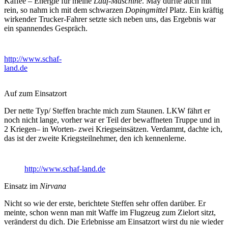
Kaffee – Energie für meine
Lauf-Maschine
. May durfte auch mit
rein, so nahm ich mit dem schwarzen
Dopingmittel
Platz. Ein kräftig
wirkender Trucker-Fahrer setzte sich neben uns, das Ergebnis war
ein spannendes Gespräch.
http://www.schaf-
land.de
Auf zum Einsatzort
Der nette Typ/ Steffen brachte mich zum Staunen. LKW fährt er
noch nicht lange, vorher war er Teil der bewaffneten Truppe und in
2 Kriegen– in Worten- zwei Kriegseinsätzen. Verdammt, dachte ich,
das ist der zweite Kriegsteilnehmer, den ich kennenlerne.
http://www.schaf-land.de
Einsatz im
Nirvana
Nicht so wie der erste, berichtete Steffen sehr offen darüber. Er
meinte, schon wenn man mit Waffe im Flugzeug zum Zielort sitzt,
veränderst du dich. Die Erlebnisse am Einsatzort wirst du nie wieder