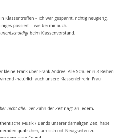
n Klassentreffen – ich war gespannt, richtig neugierig,
iniges passiert – wie bei mir auch.
2
unentschuldigt
beim Klassenvorstand.
r kleine Frank über Frank Andree. Alle Schüler in 3 Reihen
wirrend -natürlich auch unsere Klassenlehrerin Frau
ber nicht alle
. Der Zahn der Zeit nagt an jedem.
uthentische Musik / Bands unserer damaligen Zeit, habe
meraden quatschen, um sich mit Neuigkeiten zu
 von dem alten Sound.