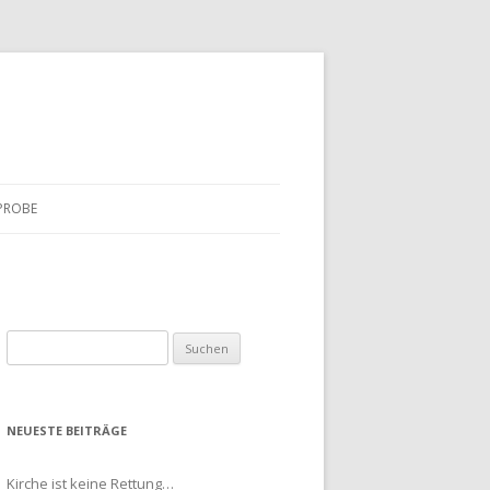
EPROBE
S
u
c
h
NEUESTE BEITRÄGE
e
n
Kirche ist keine Rettung…