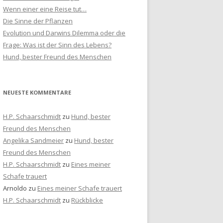
n
Wenn einer eine Reise tut…
a
Die Sinne der Pflanzen
c
Evolution und Darwins Dilemma oder die
h
Frage: Was ist der Sinn des Lebens?
:
Hund, bester Freund des Menschen
NEUESTE KOMMENTARE
H.P. Schaarschmidt
zu
Hund, bester
Freund des Menschen
Angelika Sandmeier
zu
Hund, bester
Freund des Menschen
H.P. Schaarschmidt
zu
Eines meiner
Schafe trauert
Arnoldo
zu
Eines meiner Schafe trauert
H.P. Schaarschmidt
zu
Rückblicke