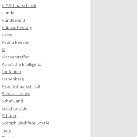
H.P.Schaarschmidt
Hunde
Hundeelend
Hütevorführung
Katze
Keanu Reeves
KI
Klassentreffen
Künstliche Intelligenz
Laufenten
Marienberg
Peter Schaarschmidt
Sandra Lockow
Schaf-Land
schaf-land.de
Schäfer
Scottish Blackface Schafe
Tiere