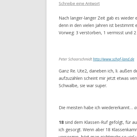
Schreibe eine Antwort
Nach langer-langer Zeit gab es wieder ei
denn in den vielen Jahren ist bestimmt e
Vorweg: 3 verstorben, 1 vermisst und 
Peter Schaarschmidt
http://www.schaf-land.de
Ganz Re. Ute2, daneben ich, li. außen de
aufzuzählen scheint mir jetzt etwas ver
Schwalbe, sie war super.
Die meisten habe ich wiedererkannt…
a
18
sind dem Klassen-Ruf gefolgt, für a
ich gesorgt. Wenn aber 18 Klassenkam
versorgen, hört man nichtmehr so viel