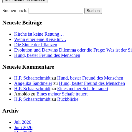
Suchen nach:
Neueste Beiträge
Kirche ist keine Rettung…
Wenn einer eine Reise tut…
Die Sinne der Pflanzen
Evolution und Darwins Dilemma oder die Frage: Was ist der S
Hund, bester Freund des Menschen
Neueste Kommentare
H.P. Schaarschmidt
zu
Hund, bester Freund des Menschen
Angelika Sandmeier
zu
Hund, bester Freund des Menschen
H.P. Schaarschmidt
zu
Eines meiner Schafe trauert
Arnoldo
zu
Eines meiner Schafe trauert
H.P. Schaarschmidt
zu
Rückblicke
Archiv
Juli 2026
Juni 2026