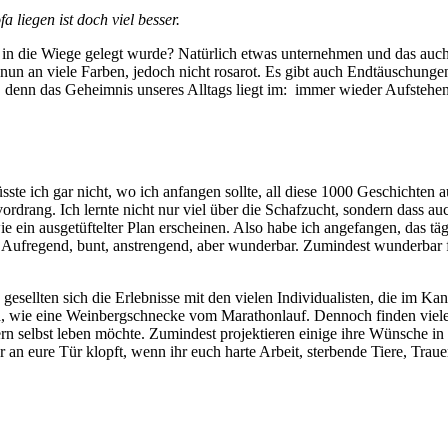
a liegen ist doch viel besser.
 in die Wiege gelegt wurde? Natürlich etwas unternehmen und das auc
on nun an viele Farben, jedoch nicht rosarot. Es gibt auch Endtäuschun
, denn das Geheimnis unseres Alltags liegt im: immer wieder Aufstehen.
wüsste ich gar nicht, wo ich anfangen sollte, all diese 1000 Geschicht
drang. Ich lernte nicht nur viel über die Schafzucht, sondern dass auch
wie ein ausgetüftelter Plan erscheinen. Also habe ich angefangen, das 
t. Aufregend, bunt, anstrengend, aber wunderbar. Zumindest wunderbar
sellten sich die Erlebnisse mit den vielen Individualisten, die im K
nd, wie eine Weinbergschnecke vom Marathonlauf. Dennoch finden viel
ern selbst leben möchte. Zumindest projektieren einige ihre Wünsche in
r an eure Tür klopft, wenn ihr euch harte Arbeit, sterbende Tiere, Trau