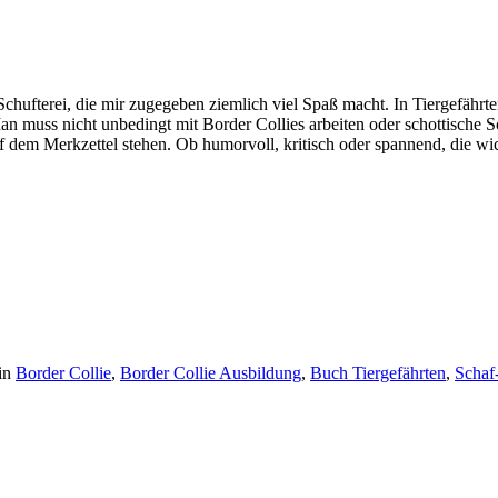
hufterei, die mir zugegeben ziemlich viel Spaß macht. In Tiergefährte
 muss nicht unbedingt mit Border Collies arbeiten oder schottische Sc
auf dem Merkzettel stehen. Ob humorvoll, kritisch oder spannend, die w
in
Border Collie
,
Border Collie Ausbildung
,
Buch Tiergefährten
,
Schaf