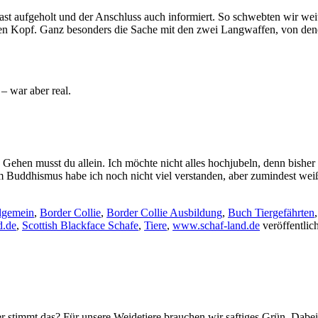
i fast aufgeholt und der Anschluss auch informiert. So schwebten wir w
 Kopf. Ganz besonders die Sache mit den zwei Langwaffen, von denen
 war aber real.
Gehen musst du allein. Ich möchte nicht alles hochjubeln, denn bishe
 Buddhismus habe ich noch nicht viel verstanden, aber zumindest weiß
lgemein
,
Border Collie
,
Border Collie Ausbildung
,
Buch Tiergefährten
d.de
,
Scottish Blackface Schafe
,
Tiere
,
www.schaf-land.de
veröffentlic
er stimmt das? Für unsere Weidetiere brauchen wir saftiges Grün. Dab