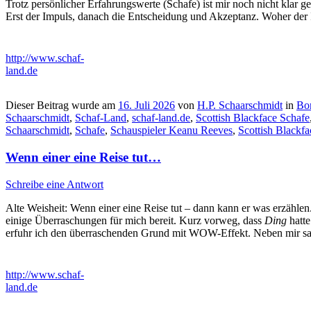
Trotz persönlicher Erfahrungswerte (Schafe) ist mir noch nicht klar g
Erst der Impuls, danach die Entscheidung und Akzeptanz. Woher der Im
http://www.schaf-
land.de
Dieser Beitrag wurde am
16. Juli 2026
von
H.P. Schaarschmidt
in
Bor
Schaarschmidt
,
Schaf-Land
,
schaf-land.de
,
Scottish Blackface Schafe
Schaarschmidt
,
Schafe
,
Schauspieler Keanu Reeves
,
Scottish Blackfa
Wenn einer eine Reise tut…
Schreibe eine Antwort
Alte Weisheit: Wenn einer eine Reise tut – dann kann er was erzähle
einige Überraschungen für mich bereit. Kurz vorweg, dass
Ding
hatte
erfuhr ich den überraschenden Grund mit WOW-Effekt. Neben mir saß
http://www.schaf-
land.de