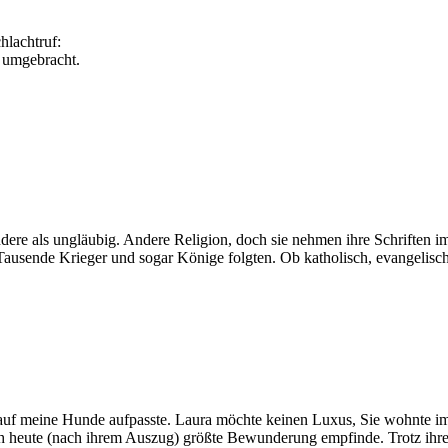
hlachtruf:
 umgebracht.
ere als ungläubig. Andere Religion, doch sie nehmen ihre Schriften im 
. Tausende Krieger und sogar Könige folgten. Ob katholisch, evangelisch 
uf meine Hunde aufpasste. Laura möchte keinen Luxus, Sie wohnte im g
ch heute (nach ihrem Auszug) größte Bewunderung empfinde. Trotz ihre