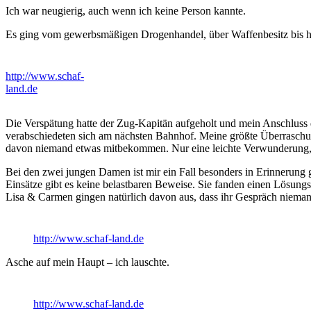
Ich war neugierig, auch wenn ich keine Person kannte.
Es ging vom gewerbsmäßigen Drogenhandel, über Waffenbesitz bis hin
http://www.schaf-
land.de
Die Verspätung hatte der Zug-Kapitän aufgeholt und mein Anschluss 
verabschiedeten sich am nächsten Bahnhof. Meine größte Überraschung
davon niemand etwas mitbekommen. Nur eine leichte Verwunderung, 
Bei den zwei jungen Damen ist mir ein Fall besonders in Erinnerung 
Einsätze gibt es keine belastbaren Beweise. Sie fanden einen Lösungsw
Lisa & Carmen gingen natürlich davon aus, dass ihr Gespräch nieman
http://www.schaf-land.de
Asche auf mein Haupt – ich lauschte.
http://www.schaf-land.de