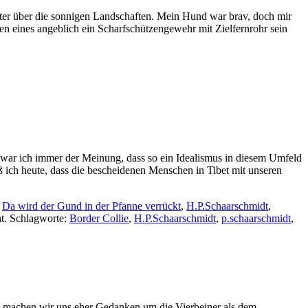
eiter über die sonnigen Landschaften. Mein Hund war brav, doch mir
 eines angeblich ein Scharfschützengewehr mit Zielfernrohr sein
r war ich immer der Meinung, dass so ein Idealismus in diesem Umfeld
 ich heute, dass die bescheidenen Menschen in Tibet mit unseren
,
Da wird der Gund in der Pfanne verrückt
,
H.P.Schaarschmidt
,
ht. Schlagworte:
Border Collie
,
H.P.Schaarschmidt
,
p.schaarschmidt
,
ei machen wir uns eher Gedanken um die Vierbeiner als dem