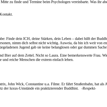
Mitte zu finde und Termine beim Psychologen vereinbarte. Was ihr aber
Kontakt.
be: Finde dein ICH, deine Stärken, dein Leben – dabei hilft der Buddh
rsonen, nimm dich selbst nicht wichtig. Auweia, da bin ich weit von 
giegeladenen Jugend gab sie keine belanglosen oder gar dummen Sachen
und Bier auf dem Zettel. Nicht so Laura. Eine bemerkenswerte Frau. Wie
nte und reiche Menschen die extrem einfach leben.
x, John Wick, Constantine u.a. Filme. Er fährt Straßenbahn, hat als Au
rotz der luxus-Umstände ein praktizierender Buddhist. -Respekt-