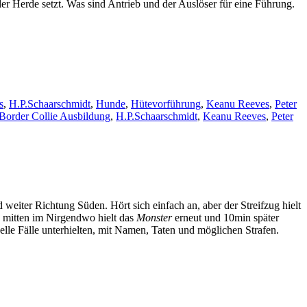
der Herde setzt. Was sind Antrieb und der Auslöser für eine Führung.
s
,
H.P.Schaarschmidt
,
Hunde
,
Hütevorführung
,
Keanu Reeves
,
Peter
Border Collie Ausbildung
,
H.P.Schaarschmidt
,
Keanu Reeves
,
Peter
eiter Richtung Süden. Hört sich einfach an, aber der Streifzug hielt
 mitten im Nirgendwo hielt das
Monster
erneut und 10min später
elle Fälle unterhielten, mit Namen, Taten und möglichen Strafen.