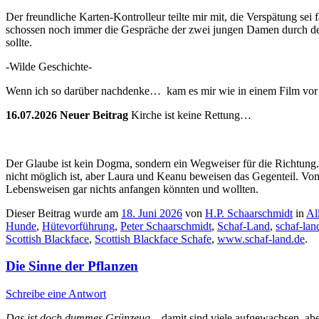
Der freundliche Karten-Kontrolleur teilte mir mit, die Verspätung se
schossen noch immer die Gespräche der zwei jungen Damen durch den
sollte.
-Wilde Geschichte-
Wenn ich so darüber nachdenke… kam es mir wie in einem Film vor –
16.07.2026 Neuer Beitrag
Kirche ist keine Rettung…
Der Glaube ist kein Dogma, sondern ein Wegweiser für die Richtung. 
nicht möglich ist, aber Laura und Keanu beweisen das Gegenteil. Vom
Lebensweisen gar nichts anfangen könnten und wollten.
Dieser Beitrag wurde am
18. Juni 2026
von
H.P. Schaarschmidt
in
Al
Hunde
,
Hütevorführung
,
Peter Schaarschmidt
,
Schaf-Land
,
schaf-lan
Scottish Blackface
,
Scottish Blackface Schafe
,
www.schaf-land.de
.
Die Sinne der Pflanzen
Schreibe eine Antwort
Das ist doch dummes Grünzeug
– damit sind viele aufgewachsen, ab