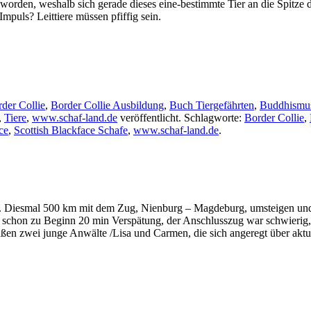
eworden, weshalb sich gerade dieses eine-bestimmte Tier an die Spitze 
puls? Leittiere müssen pfiffig sein.
der Collie
,
Border Collie Ausbildung
,
Buch Tiergefährten
,
Buddhismu
,
Tiere
,
www.schaf-land.de
veröffentlicht. Schlagworte:
Border Collie
,
ce
,
Scottish Blackface Schafe
,
www.schaf-land.de
.
n. Diesmal 500 km mit dem Zug, Nienburg – Magdeburg, umsteigen und w
 schon zu Beginn 20 min Verspätung, der Anschlusszug war schwierig,
en zwei junge Anwälte /Lisa und Carmen, die sich angeregt über aktu